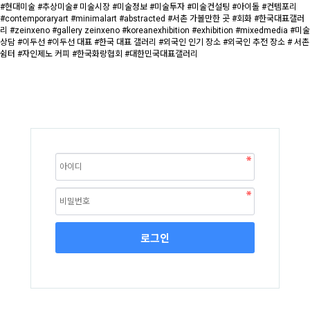
#현대미술 #추상미술# 미술시장 #미술정보 #미술투자 #미술컨설팅 #아이돌 #컨템포리
#contemporaryart #minimalart #abstracted #서촌 가볼만한 곳 #회화 #한국대표갤러
리 #zeinxeno #gallery zeinxeno #koreanexhibition #exhibition #mixedmedia #미술
상담 #이두선 #이두선 대표 #한국 대표 갤러리 #외국인 인기 장소 #외국인 추전 장소 # 서촌
쉼터 #자인제노 커피 #한국화랑협회 #대한민국대표갤러리
로그인