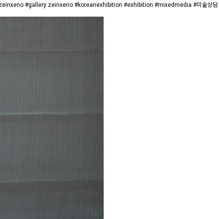
allery zeinxeno #koreanexhibition #exhibition #mixedmedia #미술상담