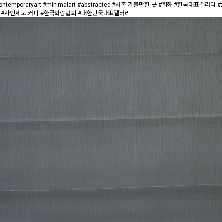
rt #minimalart #abstracted #서촌 가볼만한 곳 #회화 #한국대표갤러리 #zeinxeno #g
쉼터 #자인제노 커피 #한국화랑협회 #대한민국대표갤러리