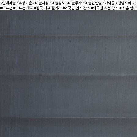
#현대미술 #추상미술# 미술시장 #미술정보 #미술투자 #미술컨설팅 #아이돌 #컨템포리 #contemporarya
#이두선 #이두선 대표 #한국 대표 갤러리 #외국인 인기 장소 #외국인 추전 장소 # 서촌 