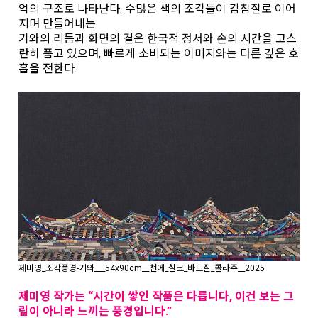
억의 구조로 나타난다. 수많은 색의 조각들이 감침질로 이어
지며 만들어내는
기와의 리듬과 화면의 결은 한국적 정서와 손의 시간을 고스
란히 품고 있으며, 빠르게 소비되는 이미지와는 다른 깊은 호
흡을 전한다.
제미영_조각풍경-기와___54x90cm__천에_실크_바느질_콜라주__2025
제미영 작가는 “시간이 쌓인 작품은 다릅니다, 이건 보는 그
림이 아니라 느끼는 풍경입니다.”