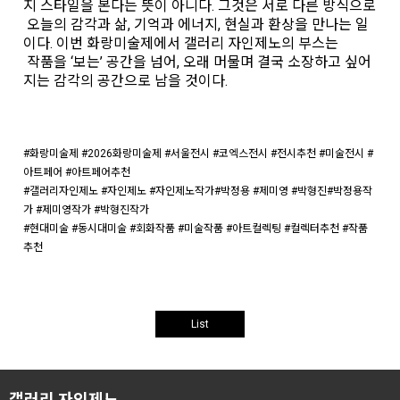
지 스타일을 본다는 뜻이 아니다. 그것은 서로 다른 방식으로
오늘의 감각과 삶, 기억과 에너지, 현실과 환상을 만나는 일
이다. 이번 화랑미술제에서 갤러리 자인제노의 부스는
작품을 ‘보는’ 공간을 넘어, 오래 머물며 결국 소장하고 싶어
지는 감각의 공간으로 남을 것이다.
#화랑미술제 #2026화랑미술제 #서울전시 #코엑스전시 #전시추천 #미술전시 #
아트페어 #아트페어추천
#갤러리자인제노 #자인제노 #자인제노작가#박정용 #제미영 #박형진#박정용작
가 #제미영작가 #박형진작가
​#현대미술 #동시대미술 #회화작품 #미술작품 #아트컬렉팅 #컬렉터추천 #작품
추천
List
갤러리 자인제노