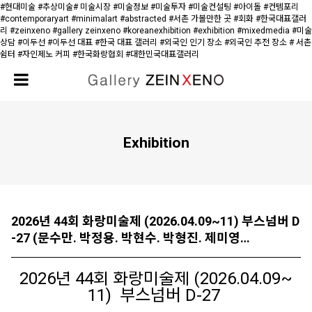
#현대미술 #추상미술# 미술시장 #미술정보 #미술투자 #미술컨설팅 #아이돌 #컨템포리
#contemporaryart #minimalart #abstracted #서촌 가볼만한 곳 #회화 #한국대표갤러
리 #zeinxeno #gallery zeinxeno #koreanexhibition #exhibition #mixedmedia #미술
상담 #이두선 #이두선 대표 #한국 대표 갤러리 #외국인 인기 장소 #외국인 추전 장소 # 서촌
쉼터 #자인제노 커피 #한국화랑협회 #대한민국대표갤러리
Exhibition
2026년 44회 화랑미술제 (2026.04.09~11) 부스넘버 D
-27 (문수만. 박정용. 박현수. 박형진. 제미영…
2026년 44회 화랑미술제 (2026.04.09~
11) 부스넘버 D-27