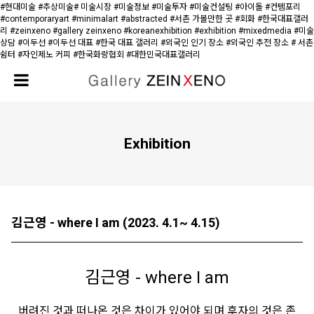
#현대미술 #추상미술# 미술시장 #미술정보 #미술투자 #미술컨설팅 #아이돌 #컨템포리
#contemporaryart #minimalart #abstracted #서촌 가볼만한 곳 #회화 #한국대표갤러
리 #zeinxeno #gallery zeinxeno #koreanexhibition #exhibition #mixedmedia #미술
상담 #이두선 #이두선 대표 #한국 대표 갤러리 #외국인 인기 장소 #외국인 추전 장소 # 서촌
쉼터 #자인제노 커피 #한국화랑협회 #대한민국대표갤러리
Exhibition
김근영 - where I am (2023. 4.1~ 4.15)
김근영 -
where I am
버려진 것과 떠나온 것은 차이가 있어야 되며 후자의 것은 존