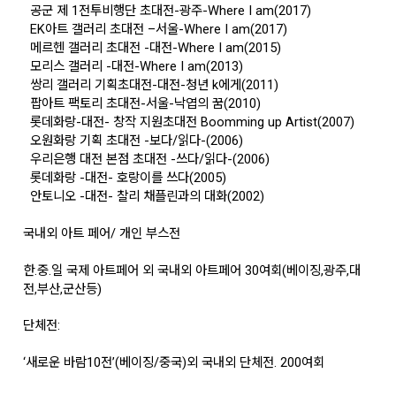
공군 제 1전투비행단 초대전-광주-Where I am(2017)
EK아트 갤러리 초대전 –서울-Where I am(2017)
메르헨 갤러리 초대전 -대전-Where I am(2015)
모리스 갤러리 -대전-Where I am(2013)
쌍리 갤러리 기획초대전-대전-청년 k에게(2011)
팝아트 팩토리 초대전-서울-낙엽의 꿈(2010)
롯데화랑-대전- 창작 지원초대전 Boomming up Artist(2007)
오원화랑 기획 초대전 -보다/읽다-(2006)
우리은행 대전 본점 초대전 -쓰다/읽다-(2006)
롯데화랑 -대전- 호랑이를 쓰다(2005)
안토니오 -대전- 찰리 채플린과의 대화(2002)
국내외 아트 페어/ 개인 부스전
한.중.일 국제 아트페어 외 국내외 아트페어 30여회(베이징,광주,대
전,부산,군산등)
단체전:
‘새로운 바람10전’(베이징/중국)외 국내외 단체전. 200여회