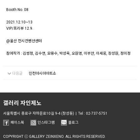
Booth No. 08
2021.12.10~13
VIP/프리뷰 12.9.
@울산 전시컨벤션센터
참여작가 : 김썽정, 김수연, 모용수, 박성옥, 오원영, 이부안, 이세웅, 장성원, 정미정
다음글
인천아시아아트쇼
갤러리 자인제노
서울특별시 종로구 자하문로10길 9-4 (창성동)
|
Tel : 02-737-5751
페이스북
인스타그램
블로그
COPYRIGHT ⓒ GALLERY ZEINXENO. ALL RIGHTS RESERVE
D.